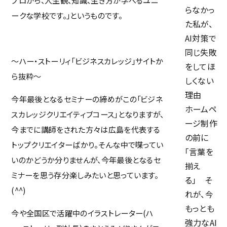
らなかっ
ークな学校です。」というものです。
た私が、
AI対策で
同じ失敗
～ハー・ストーリィ「ビジネスカレッジ」サイトか
をしてほ
ら抜粋～
しくない
理由
今年最後となるセミナーの締めがこの「ビジネ
ホームペ
スカレッジクリエイティブコース」となりますが、
ージ制作
今までに講師をされた方々は広島を代表する
の前に
トップクリエイターばかり。そんな中で喋ってい
「言葉を
いのかどうか分りませんが、今年最後となるセ
揃え
ミナーを思う存分楽しみたいと思っています。
る」 そ
(^^)
れが、今
もっとも
今や全国区で活躍中のイラストレーター(ハ
強力なAI