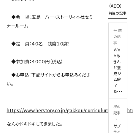
（AEO）
前後の記事
◆会 場：広島
ハー・ストーリィ本社セミ
ナールーム
← 前
の記
◆定 員：４０名 残席１０席！
事
Ｗｅ
ｂあ
◆参加費：４０００円（税込）
きん
ど養
成ジ
◆お申込：下記サイトからお申込みくださ
ム終
い。
了
＆・・・
次の
https://www.herstory.co.jp/gakkou/curriculum/c_form.h
記事
→
なんかドキドキしてきました。
サプ
ライ