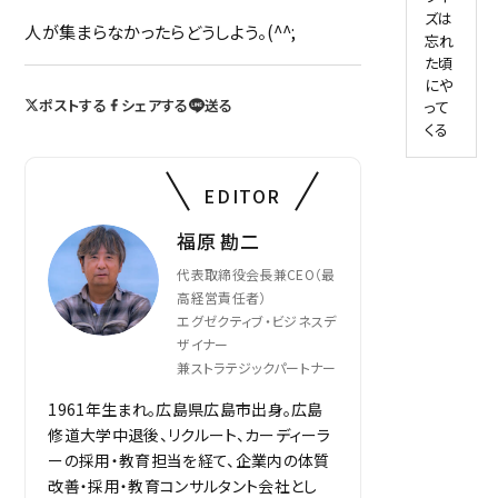
ズは
人が集まらなかったらどうしよう。(^^;
忘れ
た頃
にや
ポストする
シェアする
送る
って
くる
EDITOR
福原 勘二
代表取締役会長兼CEO（最
高経営責任者）
エグゼクティブ・ビジネスデ
ザイナー
兼ストラテジックパートナー
1961年生まれ。広島県広島市出身。広島
修道大学中退後、リクルート、カーディーラ
ーの採用・教育担当を経て、企業内の体質
改善・採用・教育コンサルタント会社とし