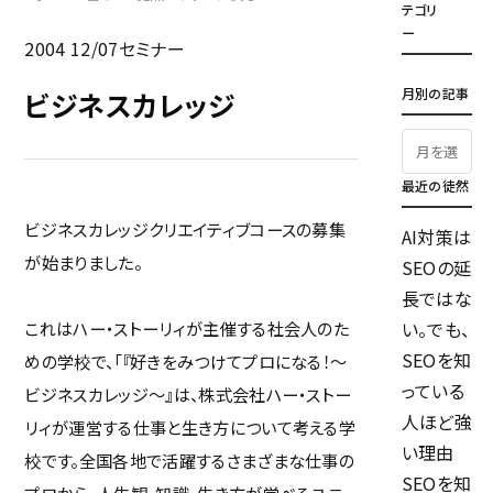
テゴリ
ー
2004 12/07
セミナー
月別の記事
ビジネスカレッジ
最近の徒然
ビジネスカレッジクリエイティブコースの募集
AI対策は
が始まりました。
SEOの延
長ではな
これはハー・ストーリィが主催する社会人のた
い。でも、
SEOを知
めの学校で、「『好きをみつけてプロになる！～
っている
ビジネスカレッジ～』は、株式会社ハー・ストー
人ほど強
リィが運営する仕事と生き方について考える学
い理由
校です。全国各地で活躍するさまざまな仕事の
SEOを知
プロから、人生観、知識、生き方が学べるユニ