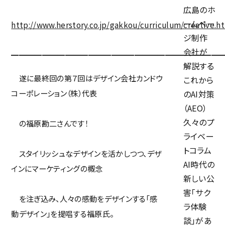
広島のホ
制作実績
ームペー
http://www.herstory.co.jp/gakkou/curriculum/creative.h
ジ制作
会社が
━━━━━━━━━━━━━━━━━━━━━━━━━━━
解説する
会社概要
遂に最終回の第７回はデザイン会社カンドウ
これから
コーポレーション（株）代表
のAI対策
カンドウスタイル
（AEO）
アクセス
久々のプ
の福原勘二さんです！
ライベー
トップメッセージ
トコラム
スタイリッシュなデザインを活かしつつ、デザ
AI時代の
メンバー
インにマーケティングの概念
新しい公
トピックス
害「サク
を注ぎ込み、人々の感動をデザインする「感
ラ体験
ボス・・・書く・・・徒然
動デザイン」を提唱する福原氏。
談」があ