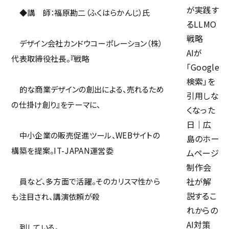
が実践す
◆講 師：福原勘二（ふくはらかんじ）氏
ミエルカ
るLLMO
戦略
Facebook
デザイン会社カンドウコーポレーション（株）
AIが
代表取締役社長。『戦略
「Google
検索」を
的な商業デザインの創出による、売れるため
引用しな
の仕掛け創り』をテーマに、
くなった
日｜広
中小企業の販売促進ツール、WEBサイトの
島のホー
構築を提案。IT-JAPAN運営委
ムページ
制作会
員など、多方面で活躍。そのカリスマ性から
社が解
説するこ
も注目され、講演依頼が殺
れからの
AI対策
到している。