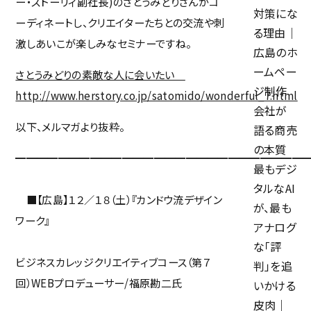
ー・ストーリィ副社長)のさとうみどりさんがコ
対策にな
ーディネートし、クリエイターたちとの交流や刺
る理由｜
激しあいこが楽しみなセミナーですね。
広島のホ
ームペー
さとうみどりの素敵な人に会いたい
ジ制作
http://www.herstory.co.jp/satomido/wonderful_7.html
会社が
以下、メルマガより抜粋。
語る商売
の本質
━━━━━━━━━━━━━━━━━━━━━━━━━━━
最もデジ
タルなAI
■【広島】１２／１８（土）『カンドウ流デザイン
が、最も
ワーク』
アナログ
ホーム
な「評
ビジネスカレッジクリエイティブコース（第７
判」を追
サービス
回）WEBプロデューサー/福原勘二氏
いかける
採用サイト完全ガイド
皮肉｜