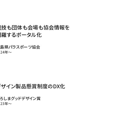
競技も団体も会場も協会情報を
網羅するポータル化
島県パラスポーツ協会
024年～
デザイン製品懸賞制度のDX化
ろしまグッドデザイン賞
023年～