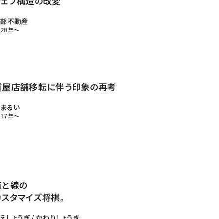
ウェブ構造の改変
綾部不動産
020年～
お問い合わせ
採用に関するお問い合わせ
質屋店舗移転に伴う印象の再考
まるい
017年～
プライバシーポリシー
ミエルカ
Facebook
点と線の
カスタマイズ将棋。
えしょうぎ / かわりしょうぎ