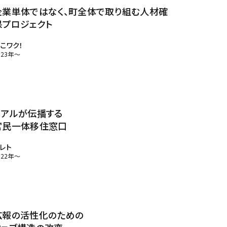
企業単体ではなく、町全体で取り組む人材確
保プロジェクト
こワク！
023年～
リアルが伝播する
官民一体移住窓口
レト
022年～
採用
よくある質問
広報の活性化のための