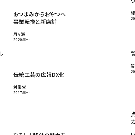
採用サイト完全ガイド
おつまみからおやつへ
2
事業転換と新店舗
制作実績
月ヶ瀬
2020年～
ル
会社概要
質
2
伝統工芸の広報DX化
カンドウスタイル
対厳堂
アクセス
2017年～
トップメッセージ
メンバー
い