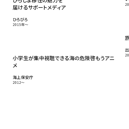
ひろしま移住の魅力を
トピックス
2
届けるサポートメディア
ボス・・・書く・・・徒然
ひろびろ
2015年～
出
2
小学生が集中視聴できる海の危険啓もうアニ
メ
海上保安庁
2012～