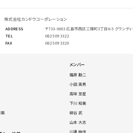
株式会社カンドウコーポレーション
ADDRESS
〒733-0003
広島市西区三篠町3丁目6-5
グランディ
TEL
082 509 3322
FAX
082 509 3320
メンバー
福原 勘二
小田 英男
高味 至星
下川 和美
構築
柳谷 武
山本 大志
川邊 柚佳