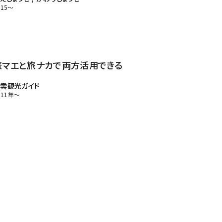
015～
旅マエと旅ナカで両方活用できる
雲観光ガイド
011年～