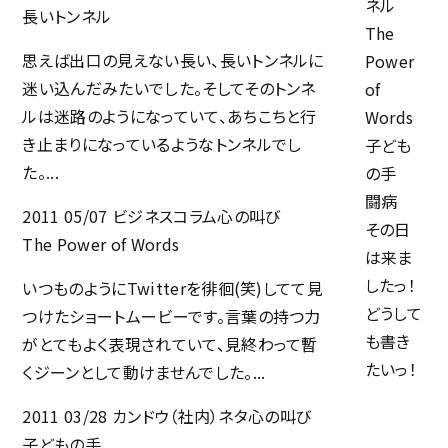
ネル
長いトンネル
The
思えば出口の見えない長い、長いトンネルに
Power
迷い込んだみたいでした。そしてそのトンネ
of
ルは迷路のようになっていて、あちこちと行
Words
き止まりになっているようなトンネルでし
ホーム
子ども
た。...
の手
サービス
闘病
2011 05/07
ビジネスコラム
心の叫び
その日
採用サイト完全ガイド
The Power of Words
は来ま
したっ！
制作実績
いつものようにTwitterを徘徊(笑)してて見
どうして
つけたショートムービーです。言葉の持つ力
も書き
がとてもよく表現されていて、見終わって暫
たいっ！
くジーンとして動けませんでした。...
会社概要
2011 03/28
カンドウ（社内）ネタ
心の叫び
カンドウスタイル
子どもの手