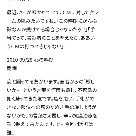
最近、ＡＣが叩かれていて、ＣＭに対してクレ
アクセス
ームの嵐みたいですね。「この時期にがん検
トップメッセージ
診なんか受けてる場合じゃないだろ？」「手
当てって、被災者のことを考えたら、ああい
メンバー
うＣＭは打つべきじゃない」...
トピックス
2010 09/28
心の叫び
闘病
ボス・・・書く・・・徒然
病と闘ってる友がいます。医者からの「厳し
いかも」という言葉を何度も覆し、不死鳥の
如く蘇ってきた友です。癌を患い、手術がで
きない部位への癌のため、「手の施しようが
採用
ないかも」の言葉さえ覆し、辛い抗癌治療を
乗り越えて来た友です。でも今回ばかりは
よくある質問
難...