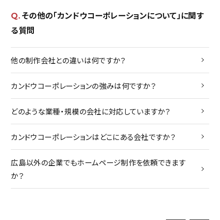
その他の「カンドウコーポレーションについて」に関す
メンバー
る質問
トピックス
他の制作会社との違いは何ですか？
カ
ボス・・・書く・・・徒然
か
カンドウコーポレーションの強みは何ですか？
制
どのような業種・規模の会社に対応していますか？
「
採用
カンドウコーポレーションはどこにある会社ですか？
「
よくある質問
広島以外の企業でもホームページ制作を依頼できます
か？
カ
の
お問い合わせ