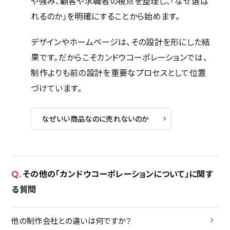
や強み、顧客や求職者の視点を整理し、「なぜ選ば
れるのか」を明確にすることから始めます。
サービス
デザインやホームページは、その設計を形にした結
採用サイト完全ガイド
果です。だからこそカンドウコーポレーションでは、
制作実績
制作よりも前の設計を重要なプロセスとして位置
づけています。
なぜいい商品なのに売れないのか
会社概要
カンドウスタイル
アクセス
その他の「カンドウコーポレーションについて」に関す
る質問
トップメッセージ
メンバー
他の制作会社との違いは何ですか？
カ