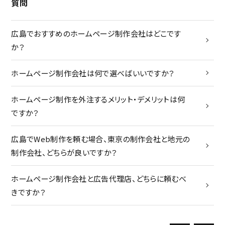
質問
メンバー
広島でおすすめのホームページ制作会社はどこです
大
トピックス
か？
れ
ボス・・・書く・・・徒然
ホームページ制作会社は何で選べばいいですか？
広
べ
ホームページ制作を外注するメリット・デメリットは何
ですか？
ホ
何
広島でWeb制作を頼む場合、東京の制作会社と地元の
採用
制作会社、どちらが良いですか？
良
よくある質問
ホームページ制作会社と広告代理店、どちらに頼むべ
制
きですか？
お問い合わせ