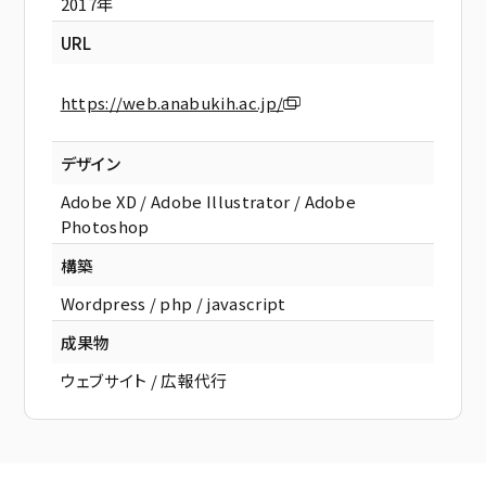
2017年
URL
https://web.anabukih.ac.jp/
デザイン
Adobe XD / Adobe Illustrator / Adobe
Photoshop
構築
Wordpress / php / javascript
成果物
ウェブサイト / 広報代行