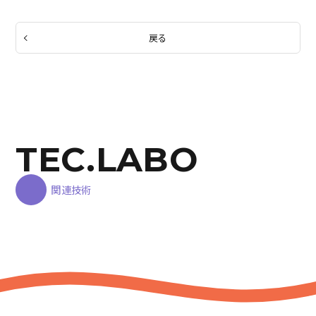
戻る
TEC.LABO
関連技術
AIを見ないこと
N
AI検索対策で一番大事なのは、
あ