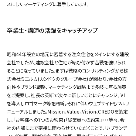
スにしたマーケティングに着手しています。
ミエルカ
Facebook
卒業生・講師の活躍をキャッチアップ
昭和44年設立の地元に密着する注文住宅をメインにする建設
会社でしたが、建設会社と住宅が結び付かず苦戦を強いられ
ることになっていました。まずは戦略のコンサルティングから株
式会社ミエルカ(カンドウのグループ会社)が関わり、会社の方
向性やブランド戦略、マーケティング戦略まで多岐に亘る施策
をご提案し、社長の英断で次々に新しいことにチャレンジ。 VI
を導入しロゴマーク等を刷新。それに伴いウェブサイトもフルリ
ニューアルしました。Mission、Value、Vision、CREDOを策定
し、「お客様への7つのお約束」「従業員への約束」・・・等々、会
社の内部にまで密接に関わらせていただくことで、リ・ブランデ
ィングの第一弾が成立。現在は第二弾のブランディングをベー