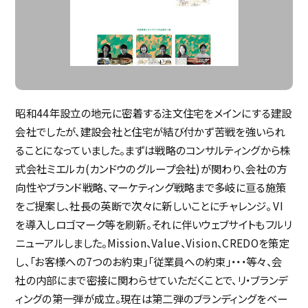
採用
よくある質問
昭和44年設立の地元に密着する注文住宅をメインにする建設
会社でしたが、建設会社と住宅が結び付かず苦戦を強いられ
ることになっていました。まずは戦略のコンサルティングから株
式会社ミエルカ(カンドウのグループ会社)が関わり、会社の方
向性やブランド戦略、マーケティング戦略まで多岐に亘る施策
お問い合わせ
をご提案し、社長の英断で次々に新しいことにチャレンジ。 VI
採用に関するお問い合わせ
を導入しロゴマーク等を刷新。それに伴いウェブサイトもフルリ
ニューアルしました。Mission、Value、Vision、CREDOを策定
し、「お客様への7つのお約束」「従業員への約束」・・・等々、会
社の内部にまで密接に関わらせていただくことで、リ・ブランデ
プライバシーポリシー
ィングの第一弾が成立。現在は第二弾のブランディングをベー