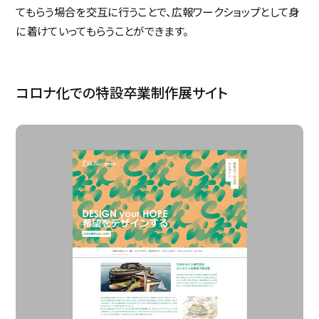
てもらう場合を交互に行うことで、広報ワークショップとして身
制作実績
に着けていってもらうことができます。
コロナ化での特設卒業制作展サイト
会社概要
カンドウスタイル
アクセス
トップメッセージ
メンバー
トピックス
ボス・・・書く・・・徒然