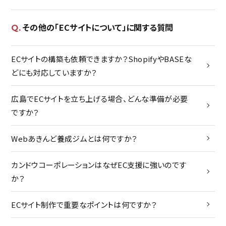
メンバー
その他の「ECサイトについて」に関する質問
トピックス
ECサイトの構築も依頼できますか？ShopifyやBASEな
な
ボス・・・書く・・・徒然
どにも対応していますか？
E
広島でECサイトを立ち上げる場合、どんな準備が必要
な
ですか？
で
Webあきんど養成ジムとは何ですか？
採用
E
カンドウコーポレーションはなぜEC支援に強いのです
よくある質問
「
か？
ECサイト制作で重要なポイントは何ですか？
お問い合わせ