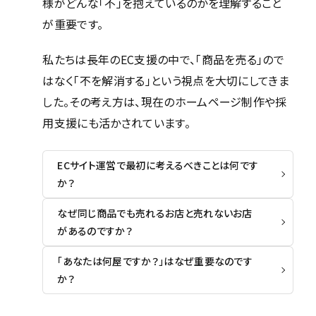
様がどんな「不」を抱えているのかを理解すること
が重要です。
ホーム
私たちは長年のEC支援の中で、「商品を売る」ので
サービス
はなく「不を解消する」という視点を大切にしてきま
した。その考え方は、現在のホームページ制作や採
採用サイト完全ガイド
用支援にも活かされています。
制作実績
ECサイト運営で最初に考えるべきことは何です
か？
なぜ同じ商品でも売れるお店と売れないお店
会社概要
があるのですか？
カンドウスタイル
「あなたは何屋ですか？」はなぜ重要なのです
か？
アクセス
トップメッセージ