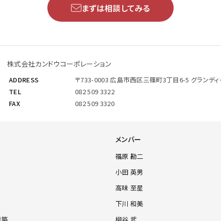
まずは相談してみる
株式会社カンドウコーポレーション
ADDRESS
〒733-0003
広島市西区三篠町3丁目6-5
グランディ
TEL
082 509 3322
FAX
082 509 3320
メンバー
福原 勘二
小田 英男
高味 至星
下川 和美
構築
柳谷 武