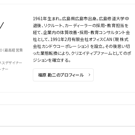
1961年生まれ。広島県広島市出身。広島修道大学中
退後、リクルート、カーディーラーの採用・教育担当を
経て、企業内の体質改善・採用・教育コンサルタント会
社として、1991年2月有限会社オフィスCAN（現 株式
会社カンドウコーポレーション）を設立。その後思い切
O（最高経営責
った業態転換により、クリエイティブファームとしてのポ
ジションを確立する。
ネスデザイナー
トナー
福原 勘二のプロフィール