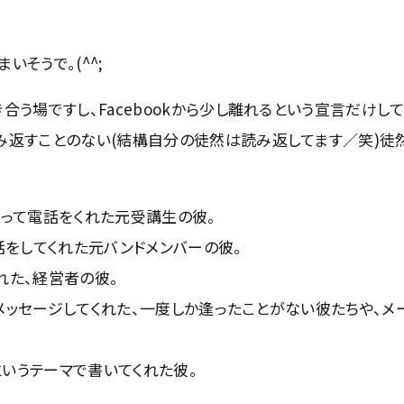
そうで。(^^;
合う場ですし、Facebookから少し離れるという宣言だけし
ホーム
み返すことのない(結構自分の徒然は読み返してます／笑)徒
サービス
」って電話をくれた元受講生の彼。
採用サイト完全ガイド
話をしてくれた元バンドメンバーの彼。
制作実績
れた、経営者の彼。
ジでメッセージしてくれた、一度しか逢ったことがない彼たちや、メ
いうテーマで書いてくれた彼。
会社概要