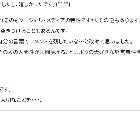
たし、嬉しかったです。(*^^*)
カンドウスタイル
れるのもソーシャル・メディアの特性ですが、その逆もあります
アクセス
突きつけることもあるんです。
トップメッセージ
自分の言葉でコメントを残したいな～と改めて思いました。
その人の人間性が垣間見える、とはボクの大好きな経営者仲
メンバー
トピックス
ボス・・・書く・・・徒然
です。
い大切なことを・・・。