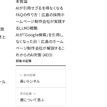
本質論
AIが引用せざるを得なくなる
FAQの作り方｜広島の採用ホ
ームページ制作会社が実践す
るLLMO戦略
て放
AIが「Google検索」を引用し
採用
然と
なくなった日｜広島のホーム
よくある質問
ページ制作会社が解説するこ
れからのAI対策（AEO）
前後の記事
← 前の記事
お問い合わせ
ール
長いトンネル
採用に関するお問い合わせ
次の記事 →
酒について思ふ