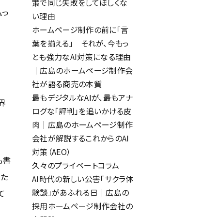
策で同じ失敗をしてほしくな
払っ
い理由
ホームページ制作の前に「言
葉を揃える」 それが、今もっ
とも強力なAI対策になる理由
｜広島のホームページ制作会
社が語る商売の本質
最もデジタルなAIが、最もアナ
界
ログな「評判」を追いかける皮
肉｜広島のホームページ制作
会社が解説するこれからのAI
対策（AEO）
も書
久々のプライベートコラム
った
AI時代の新しい公害「サクラ体
験談」があふれる日｜広島の
て
採用ホームページ制作会社の